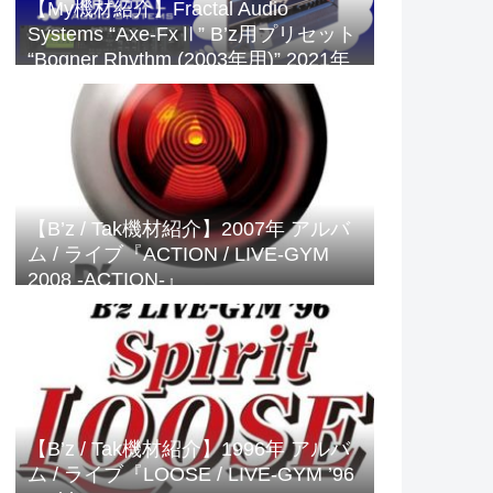
【My機材紹介】Fractal Audio
Systems “Axe-FxⅡ” B’z用プリセット
“Bogner Rhythm (2003年用)” 2021年
版
【B’z / Tak機材紹介】2007年 アルバ
ム / ライブ『ACTION / LIVE-GYM
2008 -ACTION-』
【B’z / Tak機材紹介】1996年 アルバ
ム / ライブ『LOOSE / LIVE-GYM ’96