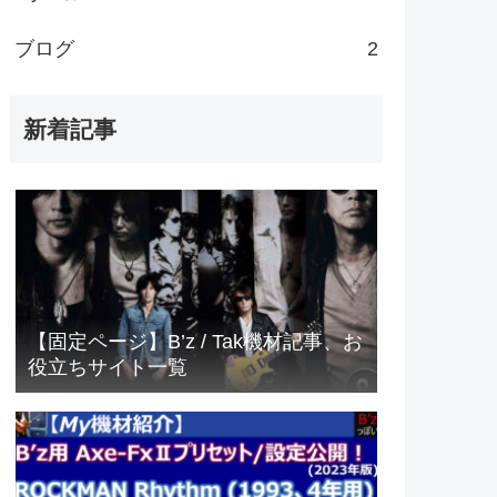
ブログ
2
新着記事
【固定ページ】B’z / Tak機材記事、お
役立ちサイト一覧