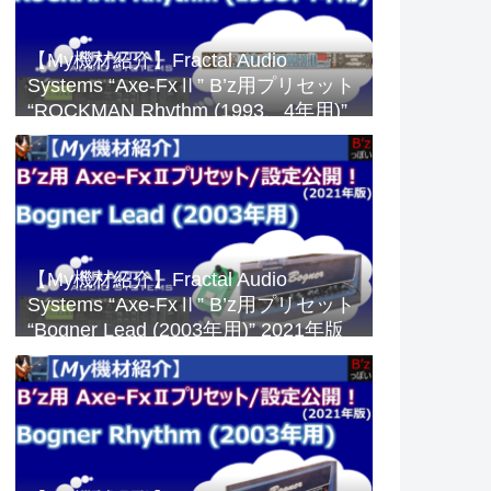
【My機材紹介】Fractal Audio
Systems “Axe-FxⅡ” B’z用プリセット
“ROCKMAN Rhythm (1993、4年用)”
2023年版
【My機材紹介】Fractal Audio
Systems “Axe-FxⅡ” B’z用プリセット
“Bogner Lead (2003年用)” 2021年版