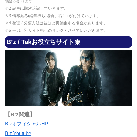
場合があります
※2 記事は順次追記していきます。
※3 情報ある(編集待ち)場合、右に○が付けています。
※4 整理 / 分類方法は後ほど再編集する場合があります。
※5 一部、別サイト様へのリンクとさせていただきます。
B’z / Takお役立ちサイト集
【B’z関連】
B’zオフィシャルHP
B’z Youtube