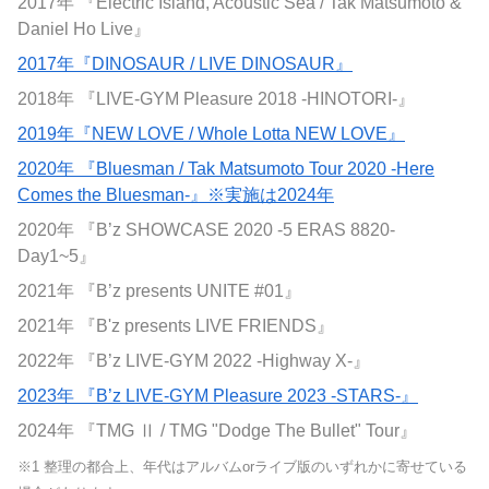
2017年 『Electric Island, Acoustic Sea / Tak Matsumoto &
Daniel Ho Live』
2017年『DINOSAUR / LIVE DINOSAUR』
2018年 『LIVE-GYM Pleasure 2018 -HINOTORI-』
2019年『NEW LOVE / Whole Lotta NEW LOVE』
2020年 『Bluesman / Tak Matsumoto Tour 2020 -Here
Comes the Bluesman-』※実施は2024年
2020年 『B’z SHOWCASE 2020 -5 ERAS 8820-
Day1~5』
2021年 『B’z presents UNITE #01』
2021年 『B'z presents LIVE FRIENDS』
2022年 『B’z LIVE-GYM 2022 -Highway X-』
2023年 『B’z LIVE-GYM Pleasure 2023 -STARS-』
2024年 『TMG Ⅱ / TMG "Dodge The Bullet" Tour』
※1 整理の都合上、年代はアルバムorライブ版のいずれかに寄せている