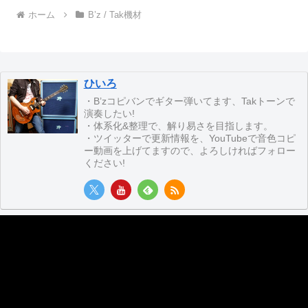
ホーム
B’z / Tak機材
ひいろ
・B’zコピバンでギター弾いてます、Takトーンで
演奏したい!
・体系化&整理で、解り易さを目指します。
・ツイッターで更新情報を、YouTubeで音色コピ
ー動画を上げてますので、よろしければフォロー
ください!