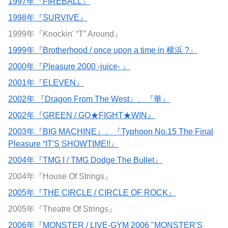
1997年『FIREBALL』
1998年『SURVIVE』
1999年『Knockin' “T” Around』
1999年『Brotherhood / once upon a time in 横浜 ?』
2000年『Pleasure 2000 -juice- 』
2001年『ELEVEN』
2002年 『Dragon From The West』、『華』
2002年『GREEN / GO★FIGHT★WIN』
2003年『BIG MACHINE』、『Typhoon No.15 The Final
Pleasure “IT'S SHOWTIME!!』
2004年『TMG I / TMG Dodge The Bullet』
2004年『House Of Strings』
2005年『THE CIRCLE / CIRCLE OF ROCK』
2005年『Theatre Of Strings』
2006年『MONSTER / LIVE-GYM 2006 "MONSTER'S