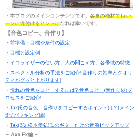
・本ブログのメインコンテンツです。
各自の機材でTakト
ーンに近付けるヒントに
なれば幸いです。
【音色コピー、音作り】
・
前準備：目標や条件の設定
・
目標と設定例
・
イコライザーの使い方、人の聞こえ方、各帯域の特徴
・
スペクトル分析の手法をご紹介! 音作りの効率とクオリ
ティがグッと上がります!
・
憧れの音色をコピーするには? 音色コピー(音作り)のプ
ロセスをご紹介!
・
Tak氏の音色、音作りをコピーするポイントは？(メイン
歪 / バッキング編)
・
Tak(B’z 松本孝弘)氏のギターだけの音源ピックアップ
～ Axe-Fx編 ～