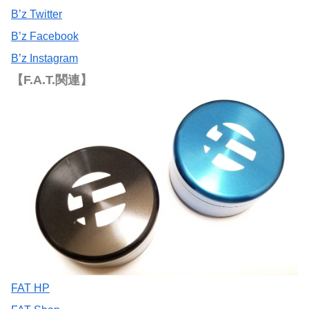
B’z Twitter
B’z Facebook
B’z Instagram
【F.A.T.関連】
FAT HP