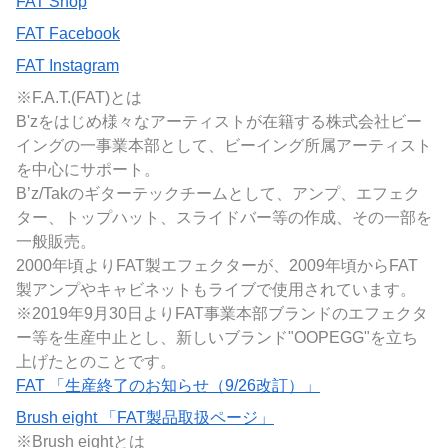
FAT Shop
FAT Facebook
FAT Instagram
※F.A.T.(FAT)とは
B'zをはじめ様々なアーティストが在籍する株式会社ビー
イングの一事業本部として、ビーイング所属アーティスト
を中心にサポート。
B’z/Takのギターテックチームとして、アンプ、エフェク
ター、トップハット、スライドバー等の作成、その一部を
一般販売。
2000年頃よりFAT製エフェクターが、2009年頃からFAT
製アンプやキャビネットもライブで使用されています。
※2019年9月30日よりFAT事業本部ブランドのエフェクタ
ー等を生産中止とし、新しいブランド"OOPEGG"を立ち
上げたとのことです。
FAT 「生産終了のお知らせ（9/26改訂）」
Brush eight 「FAT製品取扱ページ」
※Brush eightとは