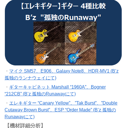
・
マイク SM57、E906、Galaxy Note8、HDR-MV1 (B’z
孤独のランナウェイにて)
・
ギターキャビネット Marshall “1960A”、Bogner
“212CB” (B’z 孤独のRunawayにて)
・
エレキギター “Canary Yellow”、”Tak Burst”、”Double
Cutaway Brown Burst”、ESP “Order Made” (B’z 孤独の
Runawayにて)
【機材詳細分析】