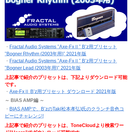
・
Fractal Audio Systems "Axe-FxⅡ" B’z用プリセット
"Bogner Rhythm (2003年用)" 2021年版
・
Fractal Audio Systems "Axe-FxⅡ" B’z用プリセット
"Bogner Lead (2003年用)" 2021年版
上記事で紹介のプリセットは、下記よりダウンロード可能
です。
・
Axe-FxⅡ B’z用プリセット ダウンロード 2021年版
～ BIAS AMP編 ～
・
BIAS AMPで、B’zのTak(松本孝弘)氏のクランチ音色コ
ピーにチャレンジ!
上記事で紹介のプリセットは、ToneCloudより検索ワー