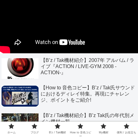
【B’z / Tak機材紹介】2007年 アルバム / ラ
イブ『ACTION / LIVE-GYM 2008 -
ACTION-』
【How to 音色コピー】B’z / Tak氏サウンド
におけるディレイ特集。再現にチャレン
ジ、ポイントをご紹介!
【B’z / Tak機材紹介】B’z Tak氏の年代別メ
イン機材一覧
ホーム
ブログ
B’z / Tak機材
How to 音色コピ
My機材
便利 / お役立ち
ー