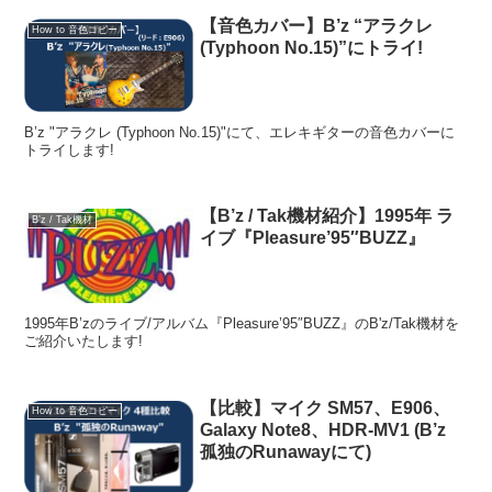
【音色カバー】B’z “アラクレ
How to 音色コピー
(Typhoon No.15)”にトライ!
B’z "アラクレ (Typhoon No.15)"にて、エレキギターの音色カバーに
トライします!
【B’z / Tak機材紹介】1995年 ラ
B’z / Tak機材
イブ『Pleasure’95″BUZZ』
1995年B’zのライブ/アルバム『Pleasure’95″BUZZ』のB'z/Tak機材を
ご紹介いたします!
【比較】マイク SM57、E906、
How to 音色コピー
Galaxy Note8、HDR-MV1 (B’z
孤独のRunawayにて)