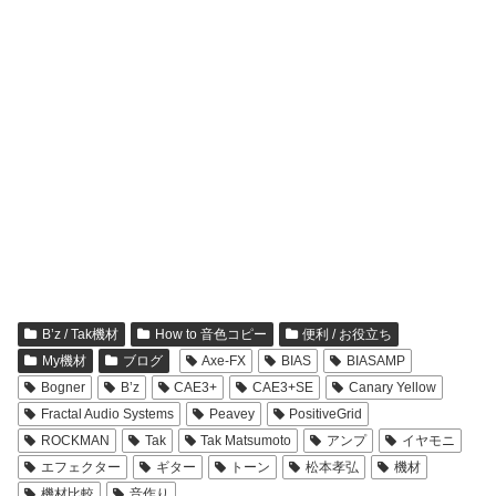
B’z / Tak機材
How to 音色コピー
便利 / お役立ち
My機材
ブログ
Axe-FX
BIAS
BIASAMP
Bogner
B’z
CAE3+
CAE3+SE
Canary Yellow
Fractal Audio Systems
Peavey
PositiveGrid
ROCKMAN
Tak
Tak Matsumoto
アンプ
イヤモニ
エフェクター
ギター
トーン
松本孝弘
機材
機材比較
音作り