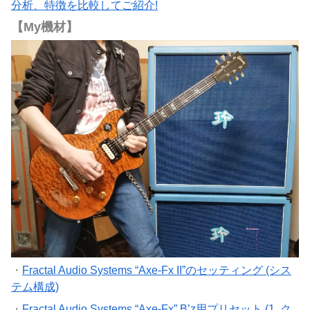
分析、特徴を比較してご紹介!
【My機材】
・
Fractal Audio Systems “Axe-Fx II”のセッティング (シス
テム構成)
・
Fractal Audio Systems “Axe-Fx” B’z用プリセット (1. ク