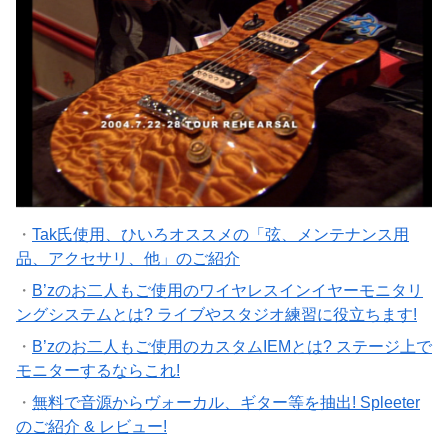
・
Tak氏使用、ひいろオススメの「弦、メンテナンス用
品、アクセサリ、他」のご紹介
・
B’zのお二人もご使用のワイヤレスインイヤーモニタリ
ングシステムとは? ライブやスタジオ練習に役立ちます!
・
B’zのお二人もご使用のカスタムIEMとは? ステージ上で
モニターするならこれ!
・
無料で音源からヴォーカル、ギター等を抽出! Spleeter
のご紹介 & レビュー!