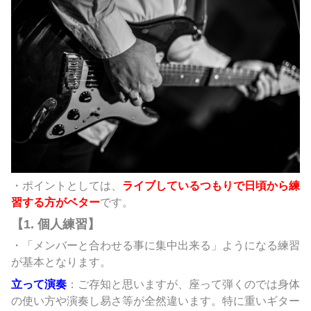
・ポイントとしては、
ライブしているつもりで日頃から練
習する方がベター
です。
【1. 個人練習】
・「メンバーと合わせる事に集中出来る」ようになる練習
が基本となります。
立って演奏
：ご存知と思いますが、座って弾くのでは身体
の使い方や演奏し易さ等が全然違います。特に重いギター