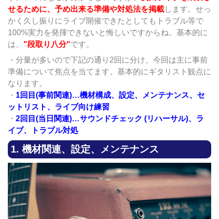
せるために、予め出来る準備や対処法を掲載
します。せっ
かく久し振りにライブ開催できたとしてもトラブル等で
100%実力を発揮できないと悔しいですからね。基本的に
は、
"段取り八分"
です。
・分量が多いので下記の通り2回に分け、今回は主に事前
準備について焦点を当てます。基本的にギタリスト観点に
なります。
・
1回目(事前関連)…機材構成、設定、メンテナンス、セ
ットリスト、ライブ向け練習
・
2回目(当日関連)…サウンドチェック (リハーサル)、ラ
イブ、トラブル対処
1. 機材関連、設定、メンテナンス