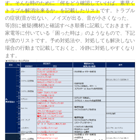
す。そんな時のために「何をどう確認していけば、素早く
トラブル解消出来るか」を記載したリスト
です。トラブル
の症状(音が出ない、ノイズが出る、音が小さくなった、
等)別に被疑(機材)と確認すべき順番に記載しておきます。
家電等に付いている「困った時は」のようなもので、下記
が僕のリストです。予め対処法や、対処しても解決しない
場合の行動まで記載しておくと、冷静に対処しやすくなり
ます。