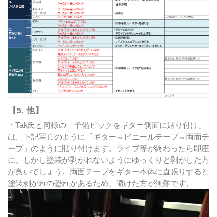
【5. 他】
・Tak氏と同様の「予備ピックをギター側面に貼り付け」
は、下記写真のように「ギター⇔ビニールテープ⇔両面テ
ープ」のように貼り付けます。ライブ等が終わったら即座
に、しかし塗装が剥がれないようにゆっくりと剥がした方
が良いでしょう。両面テープをギター本体に直張りすると
塗装剥がれの恐れがあるため、避けた方が無難です。