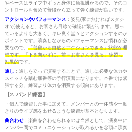
やベースはライブ中ずっと身体に負担掛かるので、そのコ
ントロールを含めて普段から立って弾く練習が良いです。
アクションやパフォーマンス
：姿見(家に無ければスタジ
オで)使えると、お客さん目線で確認に繋がります。思っ
ているよりも大きく、キレ良く堂々とアクションするのが
ポイントです。演奏しながらのパフォーマンスは慣れが必
要なので、
「普段から自然とアクションできる」状態が理
想です。「下を向かずに、前 = お客さんを見る」練習も
効果的
です。
通し
：通しを立って演奏することで、通しに必要な体力や
スイッチを踏む順番等の予行演習になります。本番では緊
張する分、練習より体力を消費する傾向にあります。
【2. バンド練習】
・個人で練習した事に加えて、メンバーとの一体感や一度
きりのライブ感を出せるような練習が基本となります。
曲合わせ
：楽曲を合わせられるのは当然として、演奏中に
メンバー間でコミュニケーションが取れるかを念頭に演奏