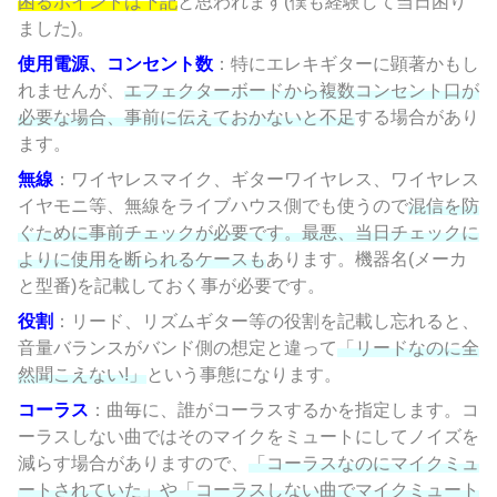
困るポイントは下記
と思われます(僕も経験して当日困り
ました)。
使用電源、コンセント数
：特にエレキギターに顕著かもし
れませんが、
エフェクターボードから複数コンセント口が
必要な場合、事前に伝えておかないと不足
する場合があり
ます。
無線
：ワイヤレスマイク、ギターワイヤレス、ワイヤレス
イヤモニ等、無線をライブハウス側でも使うので
混信を防
ぐために事前チェックが必要です。最悪、当日チェックに
よりに使用を断られるケースも
あります。機器名(メーカ
と型番)を記載しておく事が必要です。
役割
：リード、リズムギター等の役割を記載し忘れると、
音量バランスがバンド側の想定と違って
「リードなのに全
然聞こえない!」
という事態になります。
コーラス
：曲毎に、誰がコーラスするかを指定します。コ
ーラスしない曲ではそのマイクをミュートにしてノイズを
減らす場合がありますので、
「コーラスなのにマイクミュ
ートされていた」や「コーラスしない曲でマイクミュート