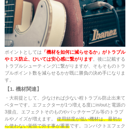
ポイントとしては
「機材を如何に減らせるか」がトラブル
やミス防止、ひいては安心感に繋がります
。後に記載する
トラブルシューティングに繋がりますが、そもそものトラ
ブルポイント数を減らせるかが既に勝負の決め手になりま
す。
【1. 機材関連】
・大前提として、少なければ少ない程トラブル防止出来て
ベターです。エフェクターが1つ増える度にin/outと電源の
3接点、エフェクトそのものやパッチケーブル等のトラブ
ルやノイズが増えます。
使用頻度が低い機材は、最初か
ら使わない覚悟で外す事が重要
です。コンパクトエフェク