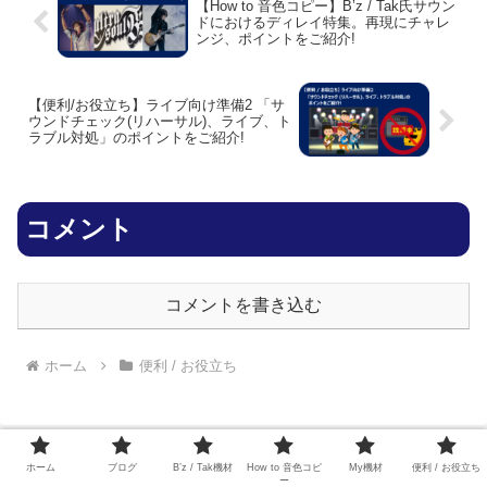
【How to 音色コピー】B’z / Tak氏サウン
ドにおけるディレイ特集。再現にチャレ
ンジ、ポイントをご紹介!
【便利/お役立ち】ライブ向け準備2 「サ
ウンドチェック(リハーサル)、ライブ、ト
ラブル対処」のポイントをご紹介!
コメント
コメントを書き込む
ホーム
便利 / お役立ち
ホーム
ブログ
B’z / Tak機材
How to 音色コピ
My機材
便利 / お役立ち
ひいろ
ー