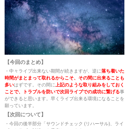
【今回のまとめ】
・中々ライブ出来ない期間が続きますが、逆に
落ち着いた
時間がまとまって取れるからこそ、その間に出来ることも
多い
はずです。その間に
上記のような取り組みをしておく
ことで、トラブルを防いで次回ライブでの成功に繋げる
事
ができると思います。早くライブ出来る環境になることを
願っています。
【次回について】
・今回の後半部分「サウンドチェック (リハーサル)、ライ