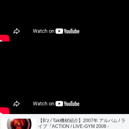
【B’z / Tak機材紹介】2007年 アルバム / ラ
イブ『ACTION / LIVE-GYM 2008 -