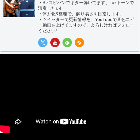
・B’zコピバンでギター弾いてます、Takトーンで
演奏したい!
・体系化&整理で、解り易さを目指します。
・ツイッターで更新情報を、YouTubeで音色コピ
ー動画を上げてますので、よろしければフォロー
ください!