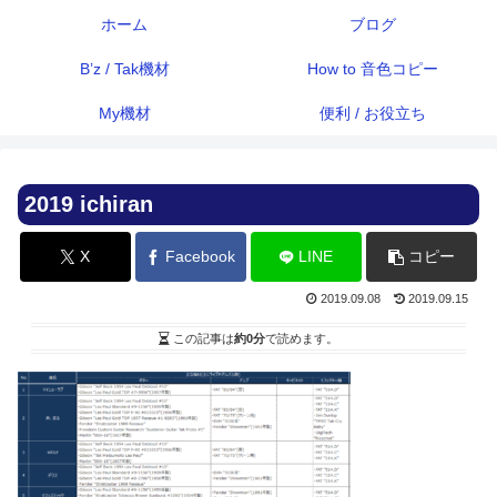
ホーム
ブログ
B’z / Tak機材
How to 音色コピー
My機材
便利 / お役立ち
2019 ichiran
X
Facebook
LINE
コピー
2019.09.08
2019.09.15
この記事は
約0分
で読めます。