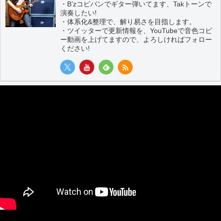
・B’zコピバンでギター弾いてます、Takトーンで
演奏したい!
・体系化&整理で、解り易さを目指します。
・ツイッターで更新情報を、YouTubeで音色コピ
ー動画を上げてますので、よろしければフォロー
ください!