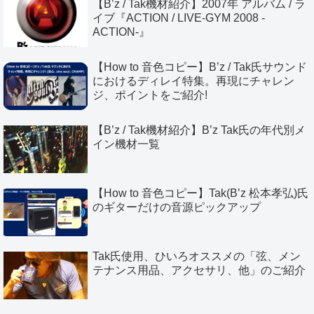
【B’z / Tak機材紹介】2007年 アルバム / ラ
イブ『ACTION / LIVE-GYM 2008 -
ACTION-』
【How to 音色コピー】B’z / Tak氏サウンド
におけるディレイ特集。再現にチャレン
ジ、ポイントをご紹介!
【B’z / Tak機材紹介】B’z Tak氏の年代別メ
イン機材一覧
【How to 音色コピー】Tak(B’z 松本孝弘)氏
のギターだけの音源ピックアップ
Tak氏使用、ひいろオススメの「弦、メン
テナンス用品、アクセサリ、他」のご紹介