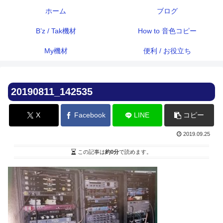
ホーム
ブログ
B’z / Tak機材
How to 音色コピー
My機材
便利 / お役立ち
20190811_142535
X
Facebook
LINE
コピー
2019.09.25
この記事は
約0分
で読めます。