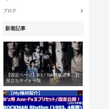
ブログ
2
新着記事
【固定ページ】B’z / Tak機材記事、お
役立ちサイト一覧