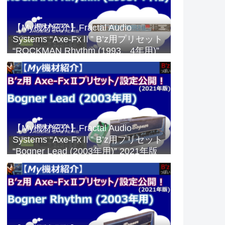
【My機材紹介】Fractal Audio
Systems “Axe-FxⅡ” B’z用プリセット
“ROCKMAN Rhythm (1993、4年用)”
2023年版
【My機材紹介】Fractal Audio
Systems “Axe-FxⅡ” B’z用プリセット
“Bogner Lead (2003年用)” 2021年版