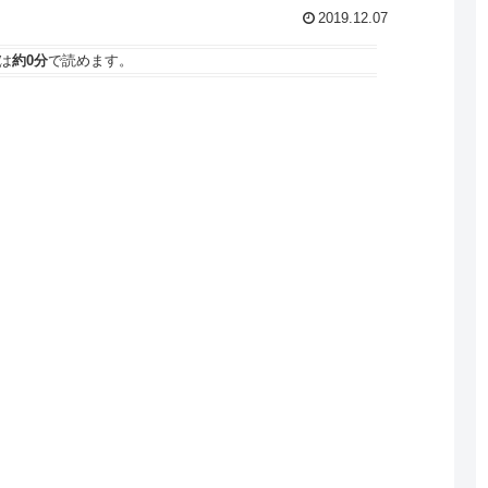
2019.12.07
は
約0分
で読めます。