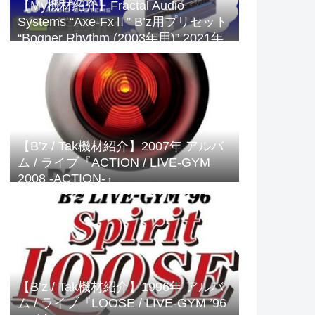
【My機材紹介】Fractal Audio
Systems “Axe-FxⅡ” B’z用プリセット
“Bogner Rhythm (2003年用)” 2021年
版
【B’z / Tak機材紹介】2007年 アルバ
ム / ライブ『ACTION / LIVE-GYM
2008 -ACTION-』
【B’z / Tak機材紹介】1996年 アルバ
ム / ライブ『LOOSE / LIVE-GYM ’96