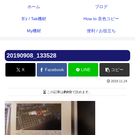
ホーム
ブログ
B’z / Tak機材
How to 音色コピー
My機材
便利 / お役立ち
20190908_133528
X
Facebook
LINE
コピー
2019.11.24
この記事は
約0分
で読めます。