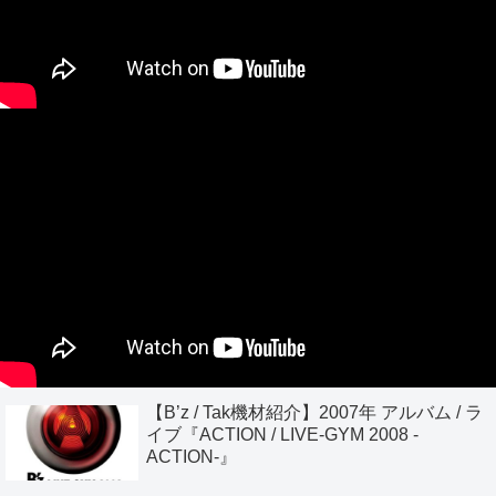
【B’z / Tak機材紹介】2007年 アルバム / ラ
イブ『ACTION / LIVE-GYM 2008 -
ACTION-』