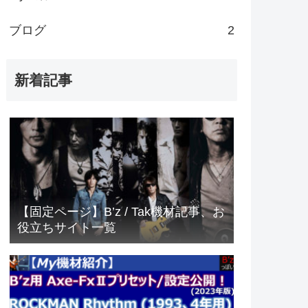
ブログ
2
新着記事
【固定ページ】B’z / Tak機材記事、お
役立ちサイト一覧