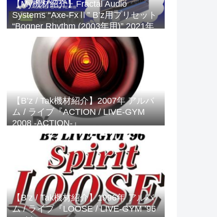
【My機材紹介】Fractal Audio
Systems “Axe-FxⅡ” B’z用プリセット
“Bogner Rhythm (2003年用)” 2021年
版
【B’z / Tak機材紹介】2007年 アルバ
ム / ライブ『ACTION / LIVE-GYM
2008 -ACTION-』
【B’z / Tak機材紹介】1996年 アルバ
ム / ライブ『LOOSE / LIVE-GYM ’96