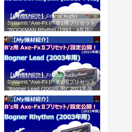
【My機材紹介】Fractal Audio
Systems “Axe-FxⅡ” B’z用プリセット
“ROCKMAN Rhythm (1993、4年用)”
2023年版
【My機材紹介】Fractal Audio
Systems “Axe-FxⅡ” B’z用プリセット
“Bogner Lead (2003年用)” 2021年版