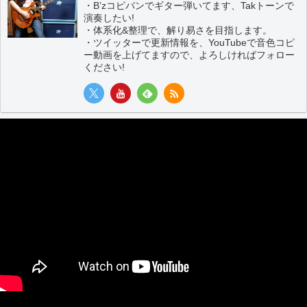
・B’zコピバンでギター弾いてます、Takトーンで
演奏したい!
・体系化&整理で、解り易さを目指します。
・ツイッターで更新情報を、YouTubeで音色コピ
ー動画を上げてますので、よろしければフォロー
ください!