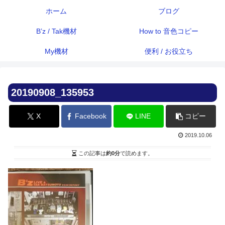
ホーム
ブログ
B’z / Tak機材
How to 音色コピー
My機材
便利 / お役立ち
20190908_135953
X
Facebook
LINE
コピー
2019.10.06
この記事は
約0分
で読めます。