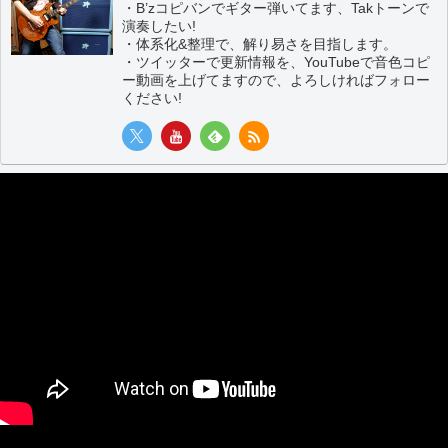
・B’zコピバンでギター弾いてます、Takトーンで
演奏したい!
・体系化&整理で、解り易さを目指します。
・ツイッターで更新情報を、YouTubeで音色コピ
ー動画を上げてますので、よろしければフォロー
ください!