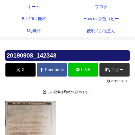
ホーム
ブログ
B’z / Tak機材
How to 音色コピー
My機材
便利 / お役立ち
20190908_142343
X
Facebook
LINE
コピー
2019.10.01
この記事は
約0分
で読めます。