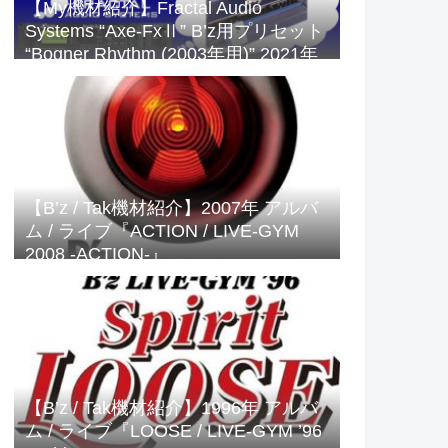
【My機材紹介】Fractal Audio
Systems “Axe-FxⅡ” B’z用プリセット
“Bogner Rhythm (2003年用)” 2021年
版
【B’z / Tak機材紹介】2007年 アルバ
ム / ライブ『ACTION / LIVE-GYM
2008 -ACTION-』
【B’z / Tak機材紹介】1996年 アルバ
ム / ライブ『LOOSE / LIVE-GYM ’96