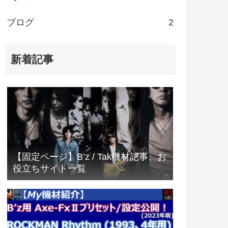
ブログ
2
新着記事
【固定ページ】B’z / Tak機材記事、お
役立ちサイト一覧