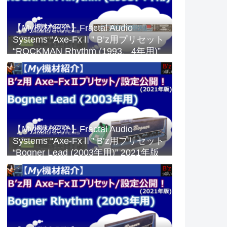
【My機材紹介】Fractal Audio
Systems “Axe-FxⅡ” B’z用プリセット
“ROCKMAN Rhythm (1993、4年用)”
2023年版
【My機材紹介】Fractal Audio
Systems “Axe-FxⅡ” B’z用プリセット
“Bogner Lead (2003年用)” 2021年版