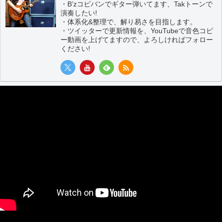
・B’zコピバンでギター弾いてます、Takトーンで
演奏したい!
・体系化&整理で、解り易さを目指します。
・ツイッターで更新情報を、YouTubeで音色コピ
ー動画を上げてますので、よろしければフォロー
ください!