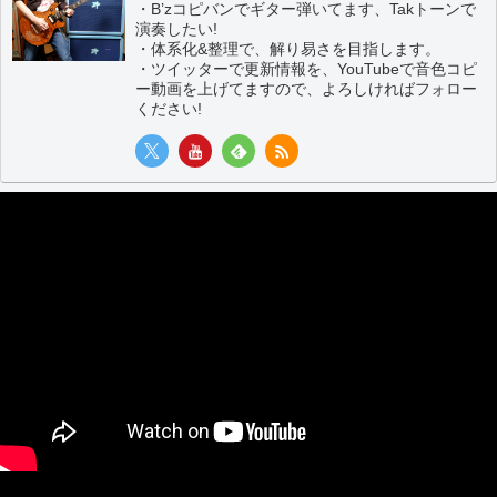
・B’zコピバンでギター弾いてます、Takトーンで
演奏したい!
・体系化&整理で、解り易さを目指します。
・ツイッターで更新情報を、YouTubeで音色コピ
ー動画を上げてますので、よろしければフォロー
ください!