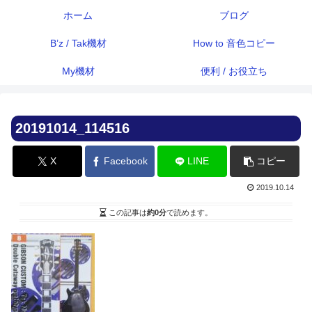
ホーム
ブログ
B’z / Tak機材
How to 音色コピー
My機材
便利 / お役立ち
20191014_114516
X
Facebook
LINE
コピー
2019.10.14
この記事は
約0分
で読めます。