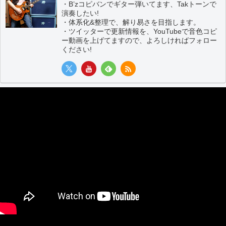
・B’zコピバンでギター弾いてます、Takトーンで
演奏したい!
・体系化&整理で、解り易さを目指します。
・ツイッターで更新情報を、YouTubeで音色コピ
ー動画を上げてますので、よろしければフォロー
ください!