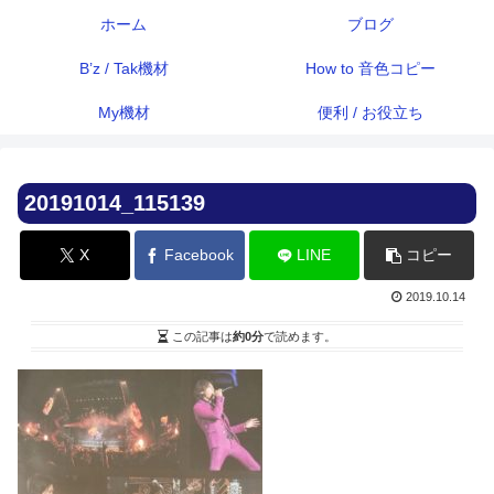
ホーム
ブログ
B’z / Tak機材
How to 音色コピー
My機材
便利 / お役立ち
20191014_115139
X
Facebook
LINE
コピー
2019.10.14
この記事は
約0分
で読めます。