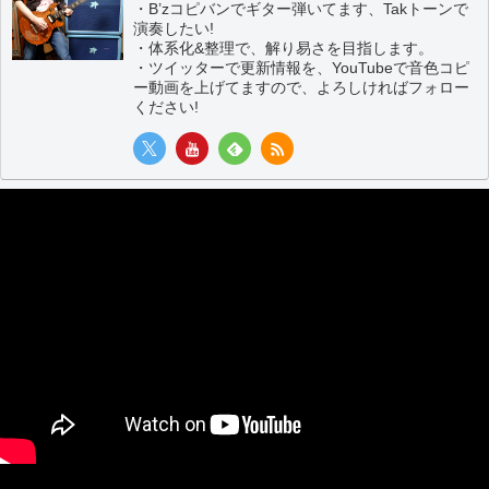
・B’zコピバンでギター弾いてます、Takトーンで
演奏したい!
・体系化&整理で、解り易さを目指します。
・ツイッターで更新情報を、YouTubeで音色コピ
ー動画を上げてますので、よろしければフォロー
ください!