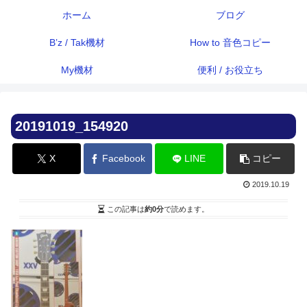
ホーム
ブログ
B’z / Tak機材
How to 音色コピー
My機材
便利 / お役立ち
20191019_154920
X
Facebook
LINE
コピー
2019.10.19
この記事は
約0分
で読めます。