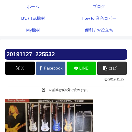
ホーム
ブログ
B’z / Tak機材
How to 音色コピー
My機材
便利 / お役立ち
20191127_225532
X
Facebook
LINE
コピー
2019.11.27
この記事は
約0分
で読めます。