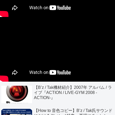
【B’z / Tak機材紹介】2007年 アルバム / ラ
イブ『ACTION / LIVE-GYM 2008 -
ACTION-』
【How to 音色コピー】B’z / Tak氏サウンド