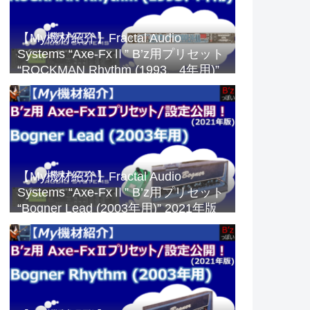
【My機材紹介】Fractal Audio
Systems “Axe-FxⅡ” B’z用プリセット
“ROCKMAN Rhythm (1993、4年用)”
2023年版
【My機材紹介】Fractal Audio
Systems “Axe-FxⅡ” B’z用プリセット
“Bogner Lead (2003年用)” 2021年版