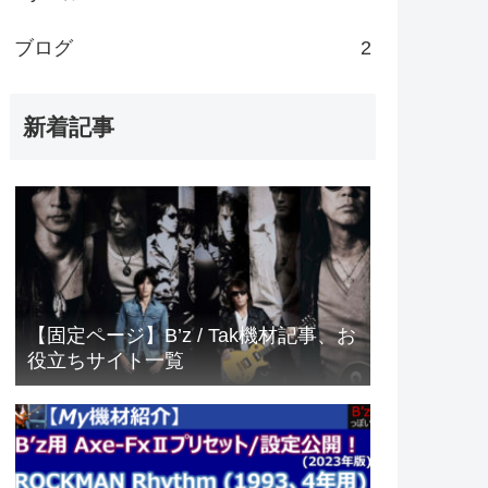
ブログ
2
新着記事
【固定ページ】B’z / Tak機材記事、お
役立ちサイト一覧