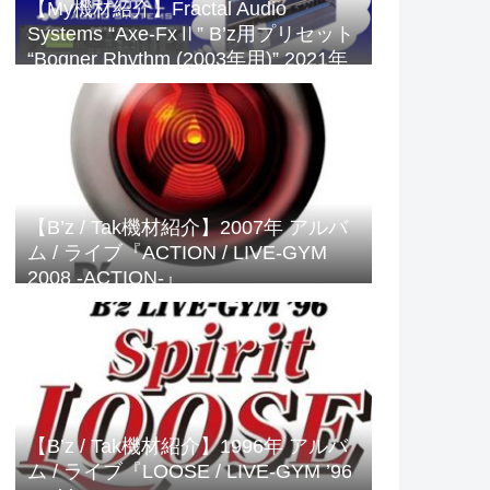
【My機材紹介】Fractal Audio
Systems “Axe-FxⅡ” B’z用プリセット
“Bogner Rhythm (2003年用)” 2021年
版
【B’z / Tak機材紹介】2007年 アルバ
ム / ライブ『ACTION / LIVE-GYM
2008 -ACTION-』
【B’z / Tak機材紹介】1996年 アルバ
ム / ライブ『LOOSE / LIVE-GYM ’96