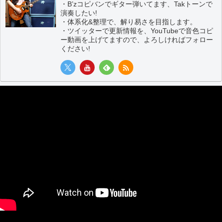
・B’zコピバンでギター弾いてます、Takトーンで
演奏したい!
・体系化&整理で、解り易さを目指します。
・ツイッターで更新情報を、YouTubeで音色コピ
ー動画を上げてますので、よろしければフォロー
ください!