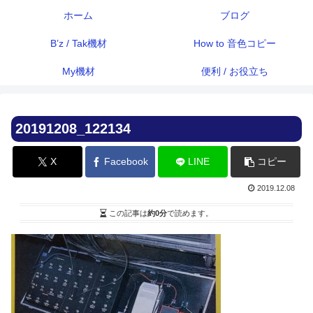
ホーム
ブログ
B’z / Tak機材
How to 音色コピー
My機材
便利 / お役立ち
20191208_122134
X
Facebook
LINE
コピー
2019.12.08
この記事は
約0分
で読めます。