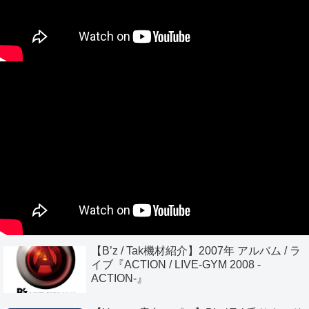
【B’z / Tak機材紹介】2007年 アルバム / ラ
イブ『ACTION / LIVE-GYM 2008 -
ACTION-』