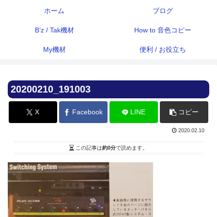
ホーム
ブログ
B’z / Tak機材
How to 音色コピー
My機材
便利 / お役立ち
20200210_191003
X
Facebook
LINE
コピー
2020.02.10
この記事は
約0分
で読めます。