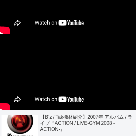
【B’z / Tak機材紹介】2007年 アルバム / ラ
イブ『ACTION / LIVE-GYM 2008 -
ACTION-』