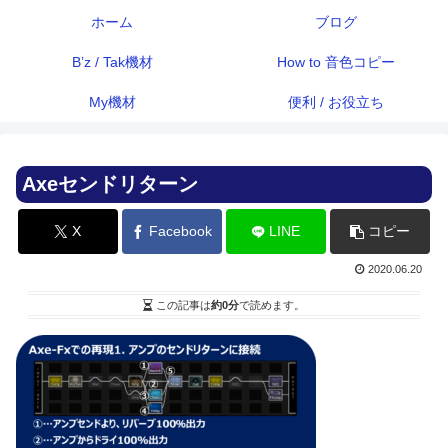
ホーム
ブログ
B’z / Tak機材
How to 音色コピー
My機材
便利 / お役立ち
Axeセンドリターン
X
Facebook
LINE
コピー
2020.06.20
この記事は
約0分
で読めます。