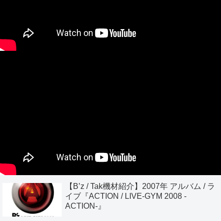
【B’z / Tak機材紹介】2007年 アルバム / ラ
イブ『ACTION / LIVE-GYM 2008 -
ACTION-』