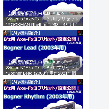
【My機材紹介】Fractal Audio
Systems “Axe-FxⅡ” B’z用プリセット
“ROCKMAN Rhythm (1993、4年用)”
2023年版
【My機材紹介】Fractal Audio
Systems “Axe-FxⅡ” B’z用プリセット
“Bogner Lead (2003年用)” 2021年版