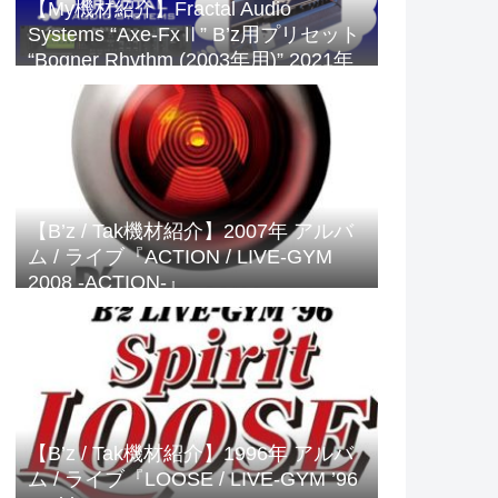
【My機材紹介】Fractal Audio
Systems “Axe-FxⅡ” B’z用プリセット
“Bogner Rhythm (2003年用)” 2021年
版
【B’z / Tak機材紹介】2007年 アルバ
ム / ライブ『ACTION / LIVE-GYM
2008 -ACTION-』
【B’z / Tak機材紹介】1996年 アルバ
ム / ライブ『LOOSE / LIVE-GYM ’96