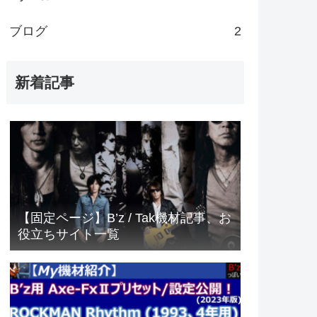
ブログ
2
新着記事
【固定ページ】B’z / Tak機材記事、お
役立ちサイト一覧