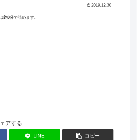
2019.12.30
は
約0分
で読めます。
ェアする
LINE
コピー