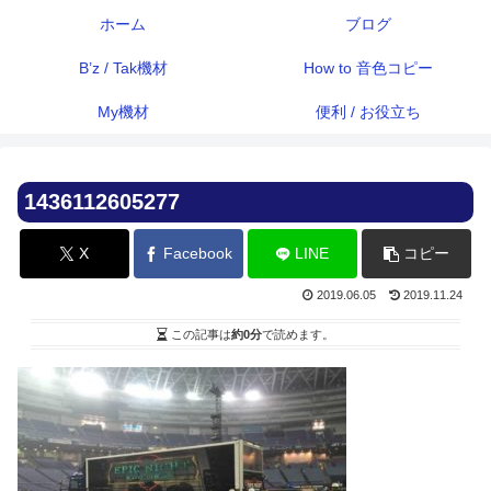
ホーム
ブログ
B’z / Tak機材
How to 音色コピー
My機材
便利 / お役立ち
1436112605277
X
Facebook
LINE
コピー
2019.06.05
2019.11.24
この記事は
約0分
で読めます。