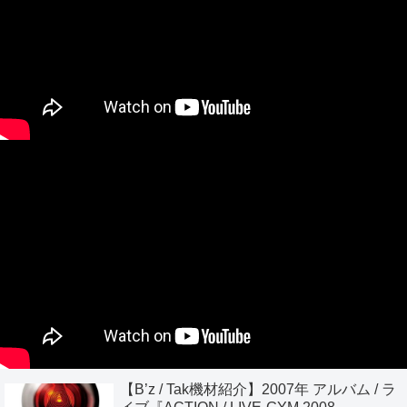
【B’z / Tak機材紹介】2007年 アルバム / ラ