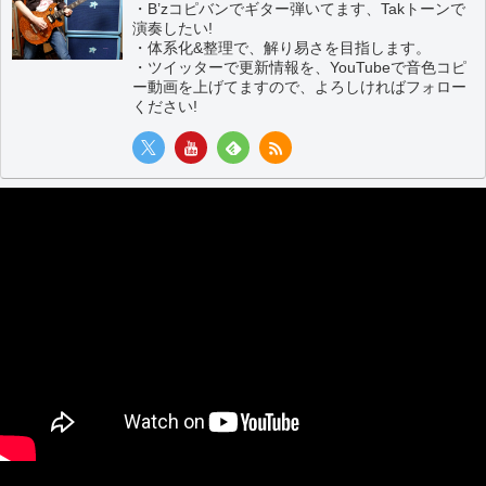
・B’zコピバンでギター弾いてます、Takトーンで
演奏したい!
・体系化&整理で、解り易さを目指します。
・ツイッターで更新情報を、YouTubeで音色コピ
ー動画を上げてますので、よろしければフォロー
ください!