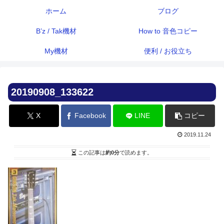
ホーム
ブログ
B’z / Tak機材
How to 音色コピー
My機材
便利 / お役立ち
20190908_133622
X
Facebook
LINE
コピー
2019.11.24
この記事は
約0分
で読めます。