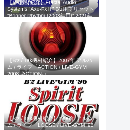
【My機材紹介】Fractal Audio
Systems “Axe-FxⅡ” B’z用プリセット
“Bogner Rhythm (2003年用)” 2021年
版
【B’z / Tak機材紹介】2007年 アルバ
ム / ライブ『ACTION / LIVE-GYM
2008 -ACTION-』
【B’z / Tak機材紹介】1996年 アルバ
ム / ライブ『LOOSE / LIVE-GYM ’96