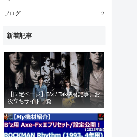
ブログ
2
新着記事
【固定ページ】B’z / Tak機材記事、お
役立ちサイト一覧