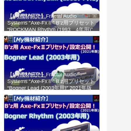
【My機材紹介】Fractal Audio
Systems “Axe-FxⅡ” B’z用プリセット
“ROCKMAN Rhythm (1993、4年用)”
2023年版
【My機材紹介】Fractal Audio
Systems “Axe-FxⅡ” B’z用プリセット
“Bogner Lead (2003年用)” 2021年版