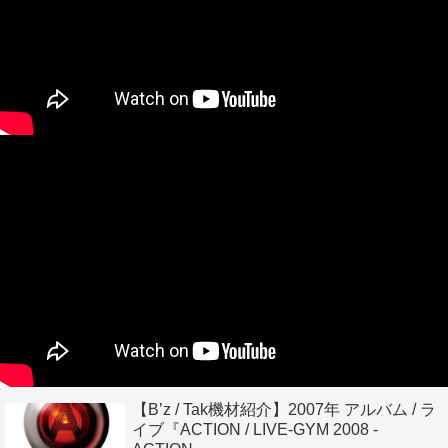
【B’z / Tak機材紹介】2007年 アルバム / ラ
イブ『ACTION / LIVE-GYM 2008 -