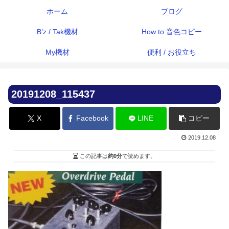
ホーム
ブログ
B’z / Tak機材
How to 音色コピー
My機材
便利 / お役立ち
20191208_115437
X
Facebook
LINE
コピー
2019.12.08
この記事は
約0分
で読めます。