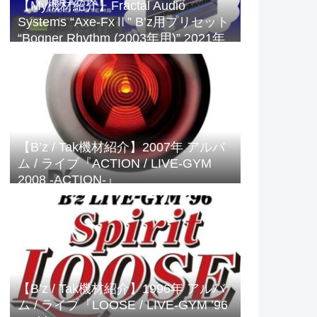
【My機材紹介】Fractal Audio
Systems “Axe-FxⅡ” B’z用プリセット
“Bogner Rhythm (2003年用)” 2021年
版
【B’z / Tak機材紹介】2007年 アルバ
ム / ライブ『ACTION / LIVE-GYM
2008 -ACTION-』
【B’z / Tak機材紹介】1996年 アルバ
ム / ライブ『LOOSE / LIVE-GYM ’96