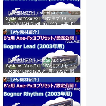
【My機材紹介】Fractal Audio
Systems “Axe-FxⅡ” B’z用プリセット
“ROCKMAN Rhythm (1993、4年用)”
2023年版
【My機材紹介】Fractal Audio
Systems “Axe-FxⅡ” B’z用プリセット
“Bogner Lead (2003年用)” 2021年版