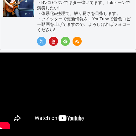
・B’zコピバンでギター弾いてます、Takトーンで
演奏したい!
・体系化&整理で、解り易さを目指します。
・ツイッターで更新情報を、YouTubeで音色コピ
ー動画を上げてますので、よろしければフォロー
ください!