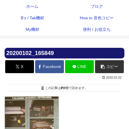
ホーム
ブログ
B’z / Tak機材
How to 音色コピー
My機材
便利 / お役立ち
20200102_165849
X
Facebook
LINE
コピー
2020.01.02
この記事は
約0分
で読めます。