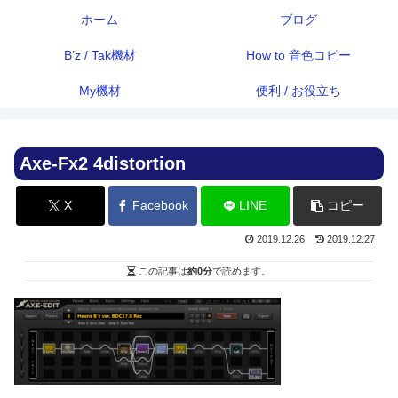
ホーム
ブログ
B’z / Tak機材
How to 音色コピー
My機材
便利 / お役立ち
Axe-Fx2 4distortion
X
Facebook
LINE
コピー
2019.12.26
2019.12.27
この記事は
約0分
で読めます。