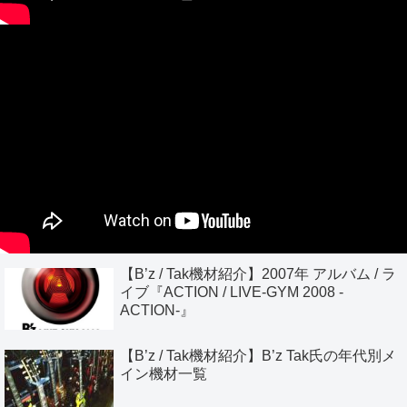
【B’z / Tak機材紹介】2007年 アルバム / ラ
イブ『ACTION / LIVE-GYM 2008 -
ACTION-』
【B’z / Tak機材紹介】B’z Tak氏の年代別メ
イン機材一覧